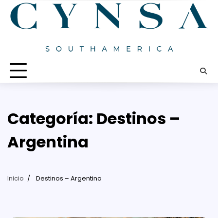
Saltar
al
contenido
Categoría:
Destinos –
Argentina
Inicio
Destinos – Argentina